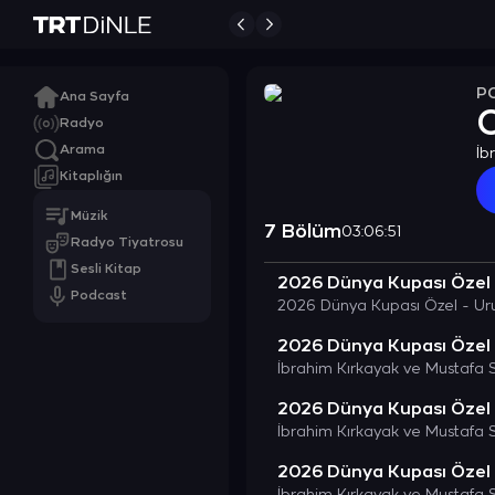
P
Ana Sayfa
O
Radyo
Arama
İb
Kitaplığın
Müzik
7 Bölüm
03:06:51
Radyo Tiyatrosu
Sesli Kitap
2026 Dünya Kupası Özel 
Podcast
2026 Dünya Kupası Özel - Uru
2026 Dünya Kupası Özel -
2026 Dünya Kupası Özel 
2026 Dünya Kupası Özel -