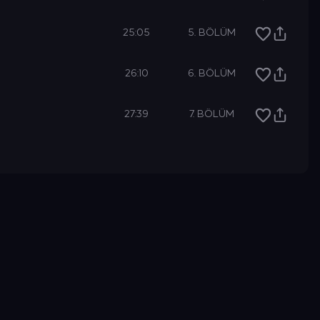
25:05
5. BÖLÜM
26:10
6. BÖLÜM
27:39
7. BÖLÜM
Şimdi Keşfet