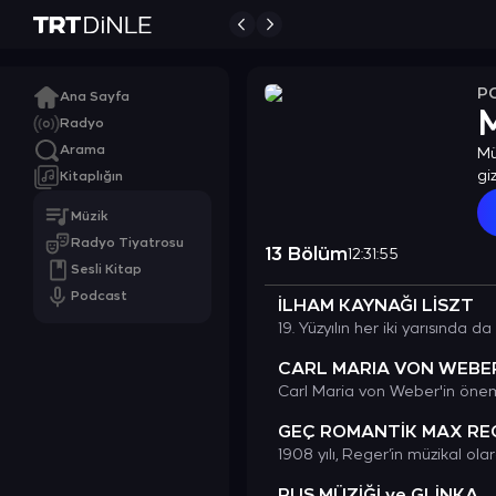
P
Ana Sayfa
M
Radyo
Arama
Mü
gi
Kitaplığın
sa
Müzik
Radyo Tiyatrosu
13 Bölüm
12:31:55
Sesli Kitap
Podcast
İLHAM KAYNAĞI LİSZT
CARL MARIA VON WEBE
GEÇ ROMANTİK MAX RE
RUS MÜZİĞİ ve GLİNKA