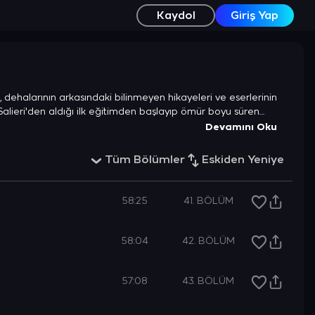
Kaydol
Giriş Yap
ı, dehalarının arkasındaki bilinmeyen hikayeleri ve eserlerinin
 Salieri'den aldığı ilk eğitimden başlayıp ömür boyu süren
e notaların ardındaki insani arayışlara tanıklık ediyoruz.
Devamını Oku
Tüm Bölümler
Eskiden Yeniye
58:25
41. BÖLÜM
58:04
42. BÖLÜM
57:08
43. BÖLÜM