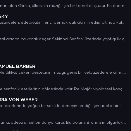
Ulusal bir müzik anlayışının mimarı olan Glinka, ülkesinin müziği için bir temel oluşturur. En önemli özelliği, Rus müziği gereçlerini batı müziği formlarıyla birleştirmesidir. Bu bağlamda Rus Operasının da babasıdır.
SKY
18. yüzyılda Rus toplumunun düşünceleri, edebiyatın ilerici demokratik akımın etkisi altında kalmasıyla “Milli Bestecilik Okulu” oluştu. Onun temsilcileri 18. yüzyılın Avrupa klasikliğinin prensip ve reformlarını, Rus halk motiflerinin tematik kuruluşunun prensipleri ile birleştirmeyi amaçladılar.
1812 yılı, Beethoven için duygusal açıdan çalkantılı geçer. Sekizinci Senfoni üzerinde yaptığı ilk çalışma, Avusturya'nın Linz kentindeki kardeşi Johann'ı ziyaretiyle aynı zamana denk gelir.
SAMUEL BARBER
Samuel Barber. Güçlü lirik stiliyle dikkat çeken bestecinin müziği, geniş bir yelpazede ele alınır. Ancak tarzını sınıflandırmak zordur.
Haydn’ın konçertoları genellikle senfonik eserlerinin gölgesinde kalır. Re Majör viyolonsel konçertosu ise müzikal çıtası nedeniyle ilgi gören yapıtıdır.
ARIA VON WEBER
Romantizm, Romantik dönemin eserlerinde yoğun bir şekilde deneyimlendiği için adeta bir kimlik haline gelir.
Brahms’ın 3. Senfonisi’nin 3. Bölümü, adeta şiirsel bir dünya kurar. Bu bölüm, Brahms’ın olgunluk döneminin en içe dönük, en insani duyuluşlarından biridir.