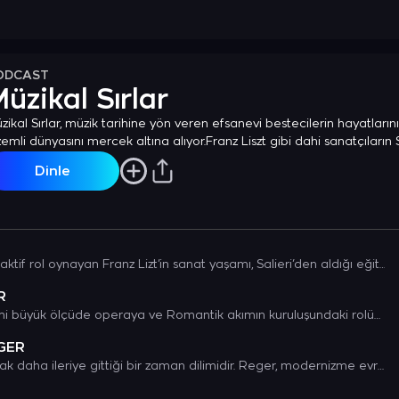
ODCAST
üzikal Sırlar
zikal Sırlar, müzik tarihine yön veren efsanevi bestecilerin hayatların
zemli dünyasını mercek altına alıyor.Franz Liszt gibi dahi sanatçıların
natsal dönüşümlerine, bestelerin satır aralarında gizlenmiş anılarına v
Dinle
19. Yüzyılın her iki yarısında da aktif rol oynayan Franz Lizt’in sanat yaşamı, Salieri’den aldığı eğitim ile başlayıp, ömrü boyunca durmadan gelişim göstermesinin yanı sıra, tonalitenin sınırlarını zorlayarak Arnold Schönberg’e ilham olur.
R
Carl Maria von Weber'in önemi büyük ölçüde operaya ve Romantik akımın kuruluşundaki rolüne bağlı olsa da, piyano yapıtları da önemlidir.
GER
1908 yılı, Reger’in müzikal olarak daha ileriye gittiği bir zaman dilimidir. Reger, modernizme evrilen bir müzik dili geliştirir.