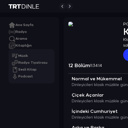
P
Ana Sayfa
K
Radyo
Arama
Kl
sa
Kitaplığın
en
Müzik
Radyo Tiyatrosu
12 Bölüm
11:34:14
Sesli Kitap
Podcast
Normal ve Mükemmel
Çiçek Açanlar
İçindeki Cumhuriyet
Aşka ve Başka