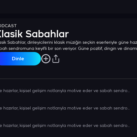
ODCAST
lasik Sabahlar
asik Sabahlar, dinleyicilerini klasik müziğin seçkin eserleriyle güne haz
bah sendromuna keyifli bir son veriyor. Güne pozitif, dingin ve dinami
erji katmak isteyenleri Klasik Sabahlar'a bekliyoruz.
Dinle
Dinleyicileri klasik müzikle güne hazırlar, kişisel gelişim notlarıyla motive eder ve sabah sendromuna son vermeyi amaçlar.
Dinleyicileri klasik müzikle güne hazırlar, kişisel gelişim notlarıyla motive eder ve sabah sendromuna son vermeyi amaçlar.
Dinleyicileri klasik müzikle güne hazırlar, kişisel gelişim notlarıyla motive eder ve sabah sendromuna son vermeyi amaçlar.