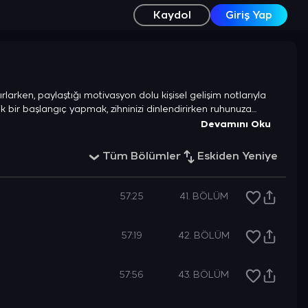
Kaydol
Giriş Yap
ırlarken, paylaştığı motivasyon dolu kişisel gelişim notlarıyla
k bir başlangıç yapmak, zihninizi dinlendirirken ruhunuza
Devamını Oku
Tüm Bölümler
Eskiden Yeniye
57:25
41. BÖLÜM
57:19
42. BÖLÜM
57:56
43. BÖLÜM