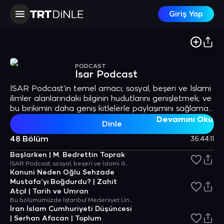
Giriş Yap
PODCAST
İsar Podcast
İSAR Podcast’in temel amacı; sosyal, beşeri ve İslami
ilimler alanlarındaki bilginin hudutlarını genişletmek; ve
bu birikimin daha geniş kitlelerle paylaşımını sağlamak.
Bu çerçevede, bölümlerimiz, çeşitli uzmanlıklardan
Devamını Oku
Dinle
konukların ağırlandığı ve farklı alanların birikimlerinin
sizlerle paylaşıldığı yayınlardan oluşacak.
48 Bölüm
36:44:11
Başlarken | M. Bedrettin Toprak
İSAR Podcast, sosyal, beşeri ve İslami ilimler alanlarında üretilen nitelikli bilginin geniş kitlelerle paylaşımını amaçlıyor. Farklı disiplinlerden akademisyenler, uzmanlar ve İSAR bünyesinden yetişmiş olup dünyanın farklı yerlerinde çalışmalarını sürdüren araştırmacıları konuk edecek İSAR Podcast yayını, bir ilim havzası olan İstanbul’u, dünyanın farklı ilim havzalarıyla iletişime geçiriyor.
Kanuni Neden Oğlu Şehzade
Mustafa’yı Boğdurdu? | Zahit
Atçıl | Tarih ve Umran
Bu bölümümüzde İstanbul Medeniyet Üniversitesi Tarih Bölümü’nden Zahit Atçıl’la Kanuni Sultan Süleyman’ın, oğlu Şehzade Mustafa’yı boğdurmasını konuşuyoruz. Konunun detaylarını Osmanlı belgelerinin yanı sıra Avrupa arşiv kaynaklarına da başvurarak yeniden yorumlayan Atçıl, hadisenin hem farklı yönlerini irdeliyor, hem de 16. yüzyılda dönüşen Osmanlı devlet ve bürokrasi düzeniyle ilişkisini analiz ediyor.
İran İslam Cumhuriyeti Düşüncesi
| Serhan Afacan | Toplum