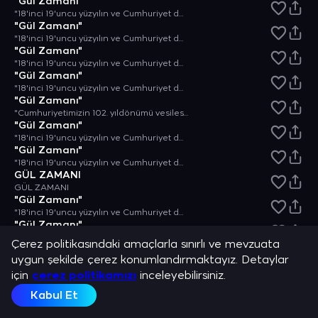
"Gül Zamanı"
"18'inci 19'uncu yüzyılın ve Cumhuriyet döneminin, gün yüzü görmemiş şaheserleri dinleyiciyle buluşuyor."
"Gül Zamanı"
"18'inci 19'uncu yüzyılın ve Cumhuriyet döneminin, gün yüzü görmemiş şaheserleri dinleyiciyle buluşuyor."
"Gül Zamanı"
"18'inci 19'uncu yüzyılın ve Cumhuriyet döneminin, gün yüzü görmemiş şaheserleri dinleyiciyle buluşuyor."
"Gül Zamanı"
"18'inci 19'uncu yüzyılın ve Cumhuriyet döneminin, gün yüzü görmemiş şaheserleri dinleyiciyle buluşuyor."
"Gül Zamanı"
"Cumhuriyetimizin 102. yıldönümü vesilesiyle hazırlanan Cumhuriyet Bayramı özel bölümü"
"Gül Zamanı"
"18'inci 19'uncu yüzyılın ve Cumhuriyet döneminin, gün yüzü görmemiş şaheserleri dinleyiciyle buluşuyor."
"Gül Zamanı"
"18'inci 19'uncu yüzyılın ve Cumhuriyet döneminin, gün yüzü görmemiş şaheserleri dinleyiciyle buluşuyor."
GÜL ZAMANI
GÜL ZAMANI
"Gül Zamanı"
"18'inci 19'uncu yüzyılın ve Cumhuriyet döneminin, gün yüzü görmemiş şaheserleri dinleyiciyle buluşuyor."
"Gül Zamanı"
"18'inci 19'uncu yüzyılın ve Cumhuriyet döneminin, gün yüzü görmemiş şaheserleri dinleyiciyle buluşuyor."
Çerez politikasındaki amaçlarla sınırlı ve mevzuata
"Gül Zamanı"
uygun şekilde çerez konumlandırmaktayız. Detaylar
"18'inci 19'uncu yüzyılın ve Cumhuriyet döneminin, gün yüzü görmemiş şaheserleri dinleyiciyle buluşuyor."
için
"Gül Zamanı"
çerez politikamızı
inceleyebilirsiniz.
"18'inci 19'uncu yüzyılın ve Cumhuriyet döneminin, gün yüzü görmemiş şaheserleri dinleyiciyle buluşuyor."
Kabul Et
"Gül Zamanı"
"18'inci 19'uncu yüzyılın ve Cumhuriyet döneminin, gün yüzü görmemiş şaheserleri dinleyiciyle buluşuyor."