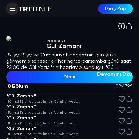
Giriş Yap
PODCAST
Gül Zamanı
18. yy, 19.yy ve Cumhuriyet döneminin gün yüzü
görmemiş şaheserleri her hafta çarşamba günü saat
22.00'de Gül Yazıcı'nın hazırlayıp sunduğu ''Gül
Zamanı'' TRT Nağme'de.
Devamını Oku
Dinle
18 Bölüm
08:47:29
"Gül Zamanı"
"18'inci 19'uncu yüzyılın ve Cumhuriyet döneminin, gün yüzü görmemiş şaheserleri dinleyiciyle buluşuyor."
"Gül Zamanı"
"18'inci 19'uncu yüzyılın ve Cumhuriyet döneminin, gün yüzü görmemiş şaheserleri dinleyiciyle buluşuyor."
"Gül Zamanı"
"18'inci 19'uncu yüzyılın ve Cumhuriyet döneminin, gün yüzü görmemiş şaheserleri dinleyiciyle buluşuyor."
"Gül Zamanı"
"18'inci 19'uncu yüzyılın ve Cumhuriyet döneminin, gün yüzü görmemiş şaheserleri dinleyiciyle buluşuyor."