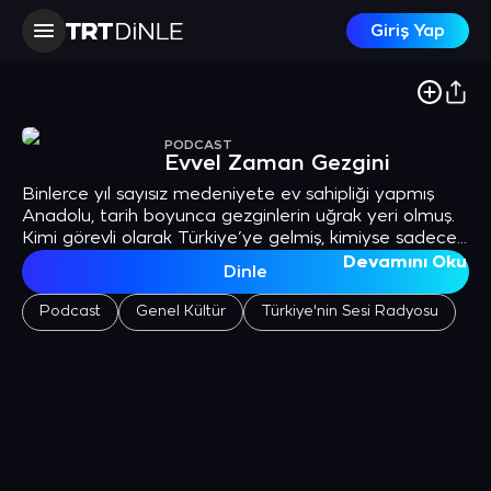
Giriş Yap
PODCAST
Evvel Zaman Gezgini
Binlerce yıl sayısız medeniyete ev sahipliği yapmış
Anadolu, tarih boyunca gezginlerin uğrak yeri olmuş.
Kimi görevli olarak Türkiye’ye gelmiş, kimiyse sadece
macera uğruna bu topraklarda dolaşmış seyyahların
Devamını Oku
Dinle
deneyimlerini anlattıkları seyahatnameler şimdi dile
geliyor. Her bölümünde farklı bir seyyahla yol
Podcast
Genel Kültür
Türkiye'nin Sesi Radyosu
arkadaşı olacağınız “Evvel Zaman Gezgini” size, tarih
ve kültürle dolu, renkli bir yolculuk vaat ediyor.