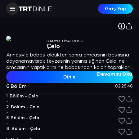
Giriş Yap
RADYO TİYATROSU
Çelo
Annesiyle babası öldükten sonra amcasının baskısına
dayanamayarak teyzesinin yanına sığınan Çelo, ne
amcasının yaptıklarını ne babasından kalan toprakları
ne de amcakızı Kezik'i unutur. Yazar: Abbas Sayar
Devamını Oku
Dinle
6 Bölüm
02:28:46
1. Bölüm - Çelo
-
2. Bölüm - Çelo
-
3. Bölüm - Çelo
-
4. Bölüm - Çelo
-