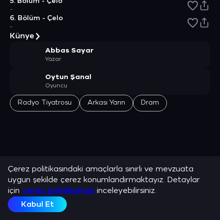
5. Bölüm - Çelo
-
6. Bölüm - Çelo
-
Künye
Abbas Sayar
Yazar
Oytun Şanal
Oyuncu
Radyo Tiyatrosu
Arkası Yarın
Dram
Çerez politikasındaki amaçlarla sınırlı ve mevzuata
uygun şekilde çerez konumlandırmaktayız. Detaylar
için
çerez politikamızı
inceleyebilirsiniz.
Kabul Et