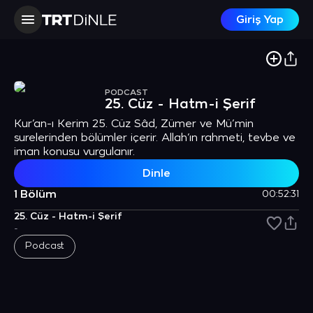
Giriş Yap
PODCAST
25. Cüz - Hatm-i Şerif
Kur’an-ı Kerim 25. Cüz Sâd, Zümer ve Mü’min
surelerinden bölümler içerir. Allah’ın rahmeti, tevbe ve
iman konusu vurgulanır.
Dinle
1 Bölüm
00:52:31
25. Cüz - Hatm-i Şerif
-
Podcast