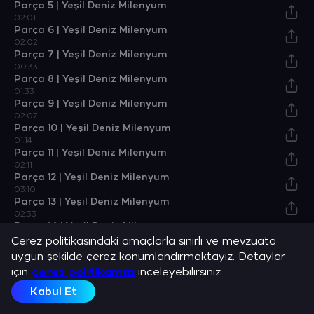
Parça 5 | Yeşil Deniz Milenyum
02:01
Parça 6 | Yeşil Deniz Milenyum
02:02
Parça 7 | Yeşil Deniz Milenyum
00:33
Parça 8 | Yeşil Deniz Milenyum
01:33
Parça 9 | Yeşil Deniz Milenyum
02:07
Parça 10 | Yeşil Deniz Milenyum
01:14
Parça 11 | Yeşil Deniz Milenyum
02:11
Parça 12 | Yeşil Deniz Milenyum
03:10
Parça 13 | Yeşil Deniz Milenyum
02:33
Parça 14 | Yeşil Deniz Milenyum
01:07
Çerez politikasındaki amaçlarla sınırlı ve mevzuata
Parça 15 | Yeşil Deniz Milenyum
uygun şekilde çerez konumlandırmaktayız. Detaylar
02:15
için
çerez politikamızı
inceleyebilirsiniz.
Parça 16 | Yeşil Deniz Milenyum
03:30
Kabul Et
Parça 17 | Yeşil Deniz Milenyum
00:56