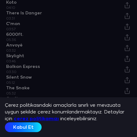
Koto
04:10
There Is Danger
03:31
C'mon
03:57
6000ft.
05:36
Anvoyé
03:32
Skylight
03:46
Balkan Express
03:30
Silent Snow
05:12
The Snake
05:32
Craftsman
03:12
Çerez politikasındaki amaçlarla sınırlı ve mevzuata
Won't Be Gone Long
uygun şekilde çerez konumlandırmaktayız. Detaylar
03:44
için
çerez politikamızı
inceleyebilirsiniz.
Winter Is Coming
04:42
Kabul Et
We Could Forever
04:19