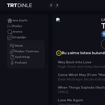
Ç
Ana Sayfa
T
Radyo
Arama
Kitaplığın
Müzik
Radyo Tiyatrosu
Bu çalma listesi bulu
Sesli Kitap
Way Back Into Love
Podcast
Hugh Grant and Haley Bennet
Come What May (From "Mou
Ewan McGregor,
Nicole Kidm
When Things Explode (featu
UNKLE
Love Me Again
John Newman