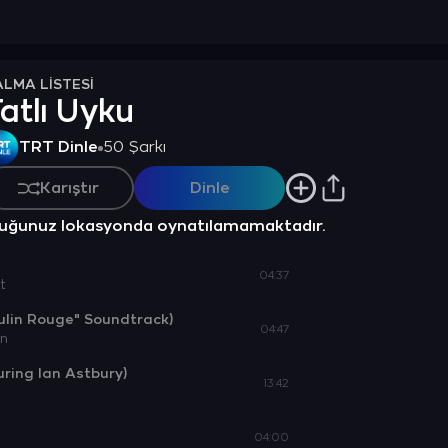
ALMA LİSTESİ
atlı Uyku
TRT Dinle
50 Şarkı
Karıştır
Dinle
nduğunuz lokasyonda oynatılamamaktadır.
04:37
t
lin Rouge" Soundtrack)
04:47
an
ring Ian Astbury)
13:42
04:00