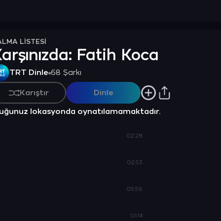
ALMA LİSTESİ
arşınızda: Fatih Koca
TRT Dinle
68 Şarkı
Karıştır
Dinle
nduğunuz lokasyonda oynatılamamaktadır.
02:28
02:53
05:56
01:14