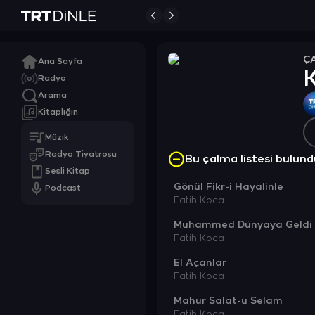
Ç
Ana Sayfa
K
Radyo
Arama
Kitaplığın
Müzik
Radyo Tiyatrosu
Bu çalma listesi bulu
Sesli Kitap
Gönül Fikr-i Hayalinle
Podcast
Fatih Koca
Muhammed Dünyaya Geldi
Fatih Koca
El Açanlar
Fatih Koca
Mahur Salat-u Selam
Fatih Koca