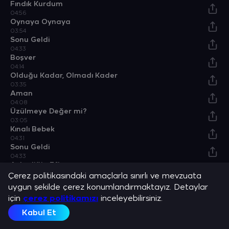
Fındık Kurdum
04:56
Oynaya Oynaya
03:54
Sonu Geldi
04:33
Boşver
04:14
Olduğu Kadar, Olmadı Kader
03:35
Aman
04:08
Üzülmeye Değer mi?
03:05
Kınalı Bebek
04:31
Sonu Geldi
04:33
Askerliğin Efkarı
05:22
Çerez politikasındaki amaçlarla sınırlı ve mevzuata
Oyun Bozulmaz
uygun şekilde çerez konumlandırmaktayız. Detaylar
04:06
için
çerez politikamızı
inceleyebilirsiniz.
Fidanım
03:49
Kabul Et
Duman Üstü
04:48