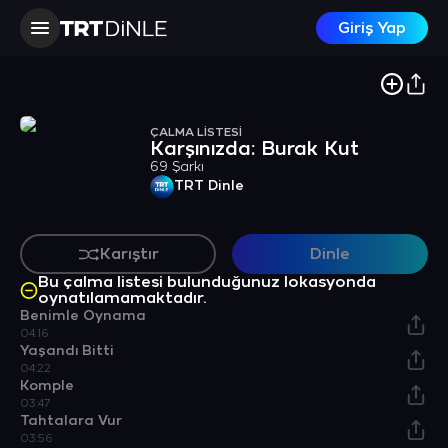
Giriş Yap
ÇALMA LİSTESİ
Karşınızda: Burak Kut
69 Şarkı
TRT Dinle
Karıştır
Dinle
Bu çalma listesi bulunduğunuz lokasyonda
oynatılamamaktadır.
Benimle Oynama
04:16
Yaşandı Bitti
04:22
Komple
03:47
Tahtalara Vur
03:56