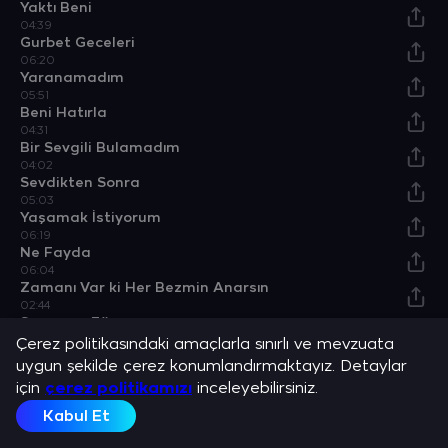
Yaktı Beni
04:39
Gurbet Geceleri
06:20
Yaranamadım
05:51
Beni Hatırla
04:31
Bir Sevgili Bulamadım
04:02
Sevdikten Sonra
05:03
Yaşamak İstiyorum
06:19
Ne Fayda
06:04
Zamanı Var ki Her Bezmin Anarsın
02:44
Seversen Eğer
05:34
Çerez politikasındaki amaçlarla sınırlı ve mevzuata
Sen Benimsin Bende Senin
uygun şekilde çerez konumlandırmaktayız. Detaylar
04:20
için
çerez politikamızı
inceleyebilirsiniz.
Bu Gece Bir Başka
05:28
Kabul Et
Yemin
05:55