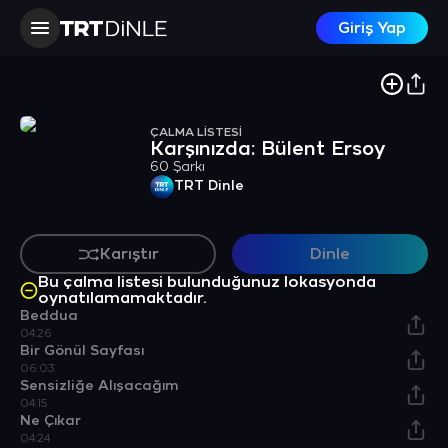
Giriş Yap
ÇALMA LİSTESİ
Karşınızda: Bülent Ersoy
60 Şarkı
TRT Dinle
Karıştır
Dinle
Bu çalma listesi bulunduğunuz lokasyonda
oynatılamamaktadır.
Beddua
04:26
Bir Gönül Sayfası
06:03
Sensizliğe Alışacağım
04:15
Ne Çıkar
04:24