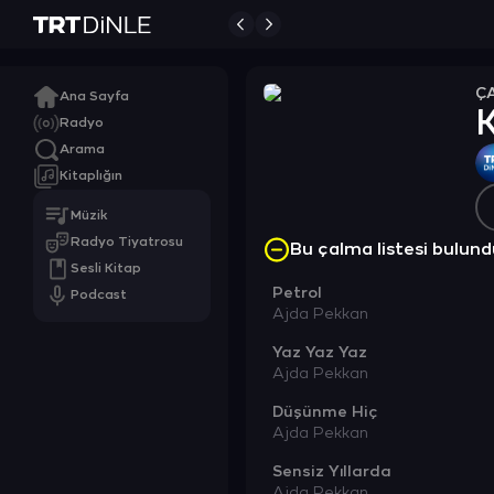
Ç
Ana Sayfa
K
Radyo
Arama
Kitaplığın
Müzik
Radyo Tiyatrosu
Bu çalma listesi bulu
Sesli Kitap
Petrol
Podcast
Ajda Pekkan
Yaz Yaz Yaz
Ajda Pekkan
Düşünme Hiç
Ajda Pekkan
Sensiz Yıllarda
Ajda Pekkan