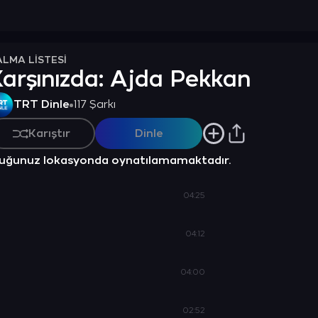
ALMA LİSTESİ
arşınızda: Ajda Pekkan
TRT Dinle
117 Şarkı
Karıştır
Dinle
nduğunuz lokasyonda oynatılamamaktadır.
04:25
04:12
04:00
02:52