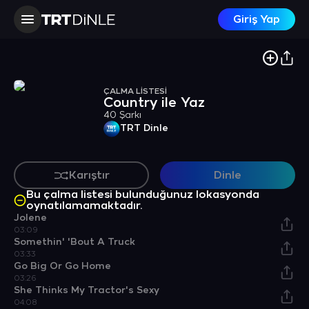
Giriş Yap
ÇALMA LİSTESİ
Country ile Yaz
40 Şarkı
TRT Dinle
Karıştır
Dinle
Bu çalma listesi bulunduğunuz lokasyonda
oynatılamamaktadır.
Jolene
03:09
Somethin' 'Bout A Truck
03:33
Go Big Or Go Home
03:26
She Thinks My Tractor's Sexy
04:08