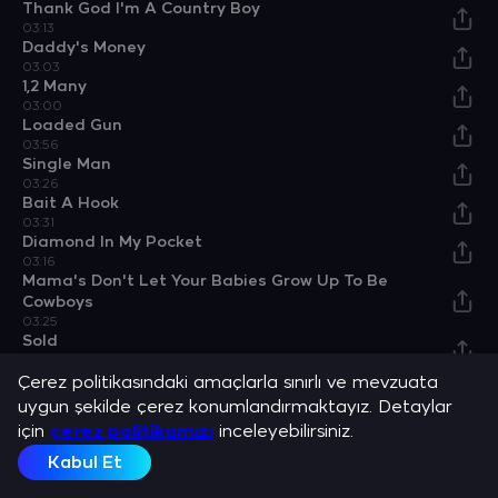
Thank God I'm A Country Boy
03:13
Daddy's Money
03:03
1,2 Many
03:00
Loaded Gun
03:56
Single Man
03:26
Bait A Hook
03:31
Diamond In My Pocket
03:16
Mama's Don't Let Your Babies Grow Up To Be
Cowboys
03:25
Sold
02:32
Found
Çerez politikasındaki amaçlarla sınırlı ve mevzuata
03:14
uygun şekilde çerez konumlandırmaktayız. Detaylar
I Be U Be
için
çerez politikamızı
inceleyebilirsiniz.
03:33
Toes
Kabul Et
04:21
Heart On Fire