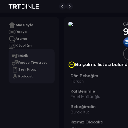
Ç
Ana Sayfa
9
Radyo
Arama
Kitaplığın
Müzik
Radyo Tiyatrosu
Bu çalma listesi bulu
Sesli Kitap
Dön Bebeğim
Podcast
Tarkan
Kal Benimle
Emel Müftüoğlu
Bebeğimdin
Burak Kut
Kızımız Olacaktı
İzel