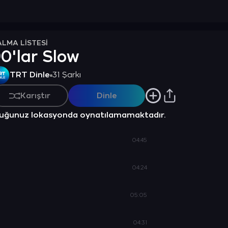
ALMA LİSTESİ
0'lar Slow
TRT Dinle
31 Şarkı
Karıştır
Dinle
nduğunuz lokasyonda oynatılamamaktadır.
04:45
04:24
05:05
04:31