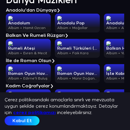
Dünya Müzikleri
Anadolu'dan Dünyaya
Anadolum
Anadolu Pop
Albüm
Hamit Özcan
Albüm
Moğollar
Albüm
Abdullah K
Balkan Ve Rumeli Rüzgarı
Rumeli Ateşi
Rumeli Türküleri (Balkan Havaları)
Balkan Hav
Albüm
Evren & Mecit
Albüm
Faik Kara
Albüm
Yusuf
İlle de Roman Olsun
Roman Oyun Havaları
Roman Oyun Havaları
Albüm
Edirne'li Buluş
Albüm
Münir Doğanay
Albüm
Münir
Kadim Coğrafyalar
Yediveren 1 - Ethnic Music Of Ottoman
Yediveren 2 - Ethnic Music Of Ottoman
Çerez politikasındaki amaçlarla sınırlı ve mevzuata
Albüm
Grup Cemre
Albüm
Grup Cemre
Albüm
Kafkas
uygun şekilde çerez konumlandırmaktayız. Detaylar
Dünya Enstrümantalleri
için
çerez politikamızı
inceleyebilirsiniz.
Kabul Et
Turkistan Ethnic Songs
Turkistan Ethnic Songs II
Albüm
Mehmet Sabir Karger
Albüm
Mehmet Sabir Karger
Albüm
Işık Tüme