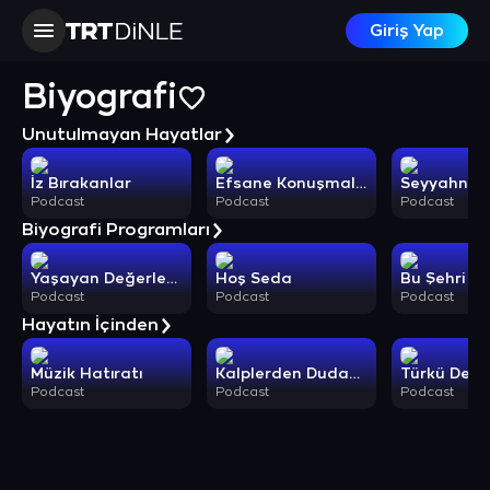
Giriş Yap
Biyografi
Unutulmayan Hayatlar
İz Bırakanlar
Efsane Konuşmalar
Seyyahna
Podcast
Podcast
Podcast
Biyografi Programları
Yaşayan Değerlerimiz
Hoş Seda
Podcast
Podcast
Podcast
Hayatın İçinden
Müzik Hatıratı
Kalplerden Dudaklara
Podcast
Podcast
Podcast