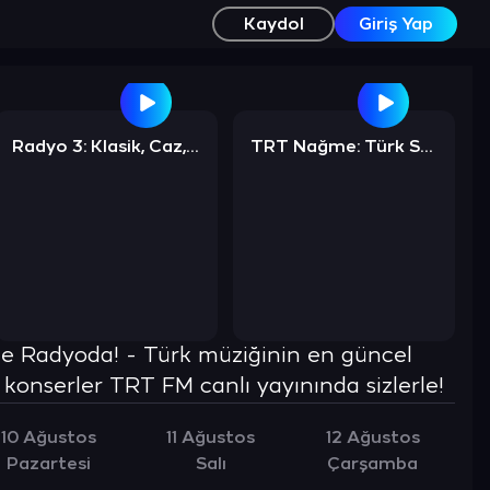
Kaydol
Giriş Yap
Radyo 3: Klasik, Caz, Rock, Pop ve Dünya Müziği
TRT Nağme: Türk Sanat Müziği
le Radyoda! - Türk müziğinin en güncel
i konserler TRT FM canlı yayınında sizlerle!
10 Ağustos
11 Ağustos
12 Ağustos
Pazartesi
Salı
Çarşamba