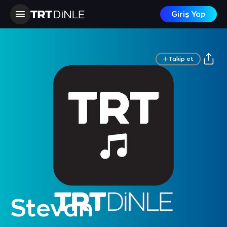
Giriş Yap
Takip et
Stevan