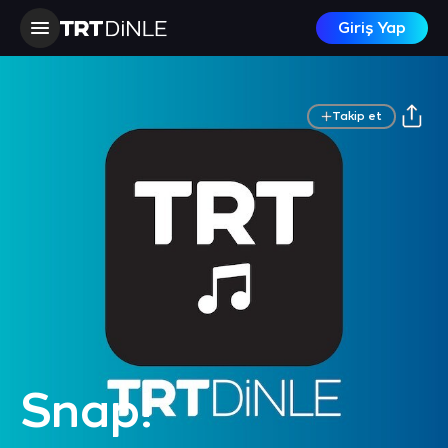
Giriş Yap
Takip et
Snap!