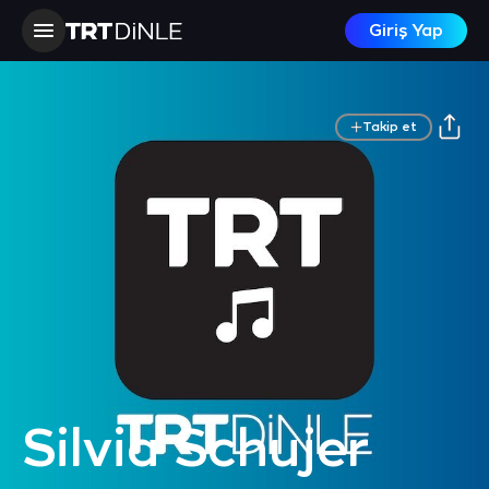
Giriş Yap
Takip et
Silvia Schujer