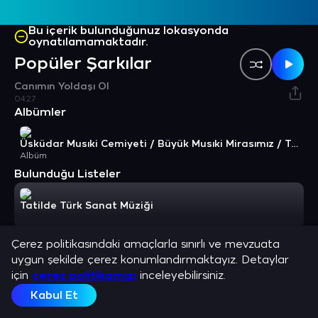
Bu içerik bulunduğunuz lokasyonda
oynatılamamaktadır.
Popüler Şarkılar
Canımın Yoldaşı Ol
04:27
Albümler
Üsküdar Musıki Cemiyeti / Büyük Musıki Mirasımız / Türkiye'nin İlk Musıki Mektebi 3 (Üsküdar Musıki Cemiyetinin 100. Kuruluş Yılı Anısına)
Albüm
Bulunduğu Listeler
Tatilde Türk Sanat Müziği
Benzer Sanatçılar
Çerez politikasındaki amaçlarla sınırlı ve mevzuata
uygun şekilde çerez konumlandırmaktayız. Detaylar
Necmettin Yıldırım
Cahit Deniz
Kemal Caner
Filiz Şatır
için
çerez politikamızı
inceleyebilirsiniz.
Sanatçı
Sanatçı
Sanatçı
Sanatçı
Kabul Et