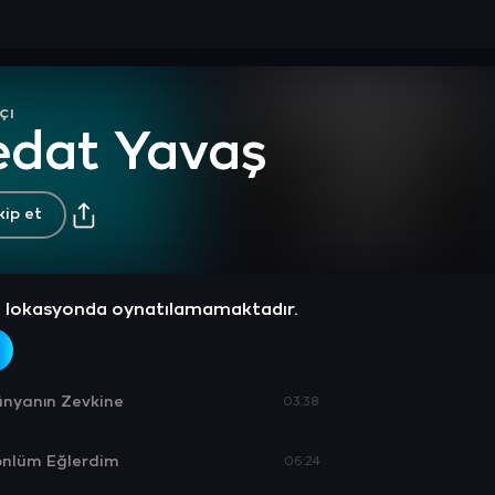
çı
edat Yavaş
kip et
z lokasyonda oynatılamamaktadır.
nyanın Zevkine
03:38
önlüm Eğlerdim
06:24