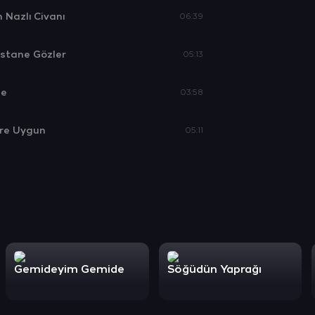
 Nazlı Civanı
06:39
estane Gözler
05:13
ne
03:58
ire Uygun
05:11
Gemideyim Gemide
Söğüdün Yaprağı