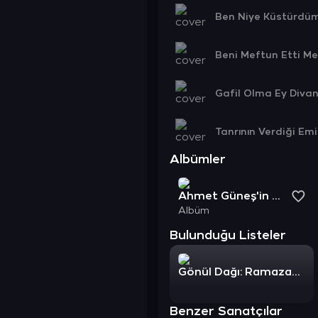
Ben Niye Küstürdüm
Beni Meftun Etti M
Gafil Olma Ey Diva
Tanrının Verdiği Em
Albümler
Ahmet Güneş'in Anısına (Nurhak Ezgileri)
Albüm
Bulunduğu Listeler
Gönül Dağı: Ramazan'ın Sevdiği Şarkılar
Benzer Sanatçılar