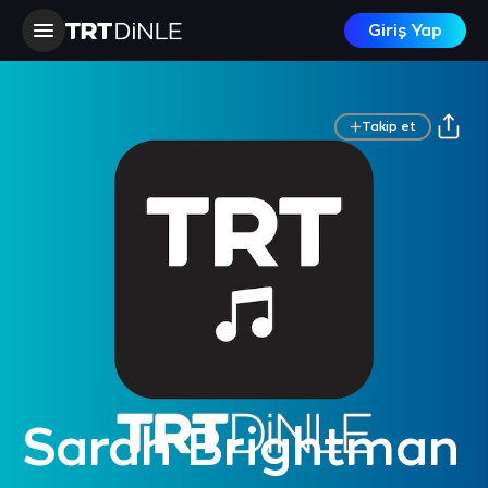
Giriş Yap
Takip et
Sarah Brightman