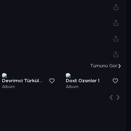
Şimdi Keşfet
Tümünü Gör
Devrimci Türküleri 1
Dost Ozanlar 1
Albüm
Albüm