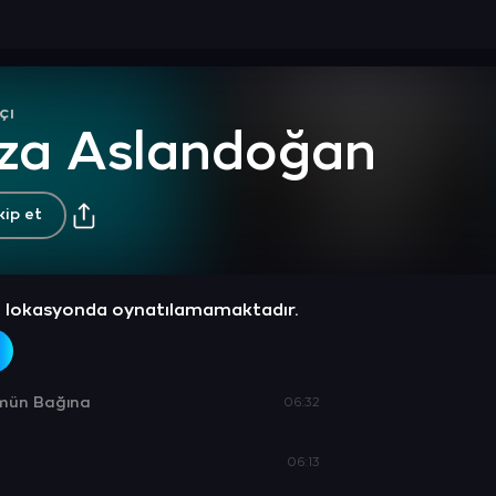
çı
ıza Aslandoğan
kip et
z lokasyonda oynatılamamaktadır.
ümün Bağına
06:32
06:13