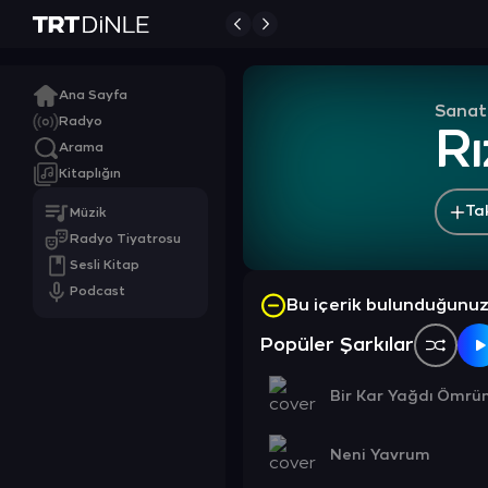
Ana Sayfa
Sanat
Radyo
R
Arama
Kitaplığın
Ta
Müzik
Radyo Tiyatrosu
Sesli Kitap
Podcast
Bu içerik bulunduğunu
Popüler Şarkılar
Bir Kar Yağdı Ömr
Neni Yavrum