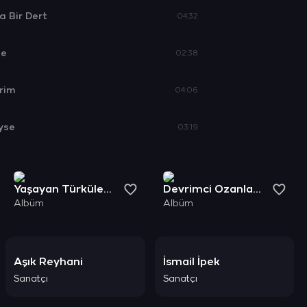
 Bir Dert
04:32
ne
02:38
rim
04:06
yse
03:19
Yaşayan Türküler 4
Devrimci Ozanlarımız 1
Albüm
Albüm
Aşık Reyhani
İsmail İpek
Sanatçı
Sanatçı