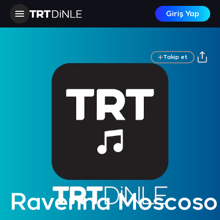
Giriş Yap
Takip et
Ravenna Moscoso