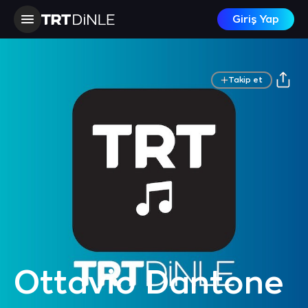
Giriş Yap
Takip et
Ottavio Dantone