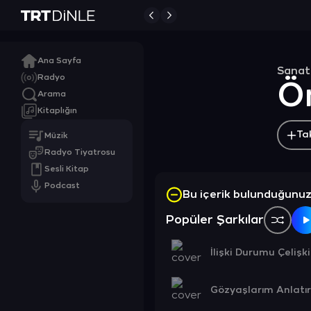
Ana Sayfa
Sanat
Radyo
Ö
Arama
Kitaplığın
Ta
Müzik
Radyo Tiyatrosu
Sesli Kitap
Podcast
Bu içerik bulunduğunu
Popüler Şarkılar
İlişki Durumu Çelişk
Gözyaşlarım Anlatır