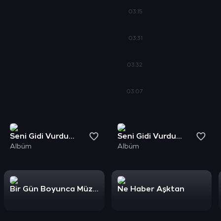
03:15
03:31
03:32
03:07
Seni Gidi Vurdumduymaz
Seni Gidi Vurdumduymaz
Albüm
Albüm
Bir Gün Boyunca Müzik
Ne Haber Aşktan