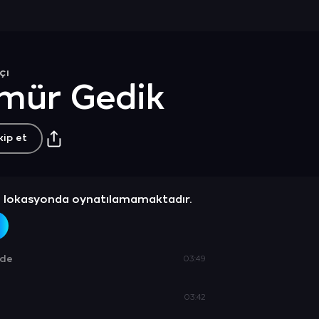
çı
mür Gedik
kip et
z lokasyonda oynatılamamaktadır.
ide
03:49
03:42