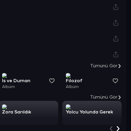
Şimdi Keşfet
Tümünü Gör
İs ve Duman
Filozof
Albüm
Albüm
Tümünü Gör
Zora Sarıldık
Yolcu Yolunda Gerek