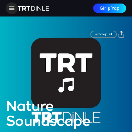
Giriş Yap
Takip et
Nature
Soundscape