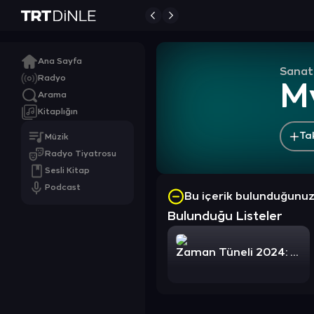
Ana Sayfa
Sanat
Radyo
M
Arama
Kitaplığın
Ta
Müzik
Radyo Tiyatrosu
Sesli Kitap
Podcast
Bu içerik bulunduğunu
Bulunduğu Listeler
Zaman Tüneli 2024: Yabancı Pop