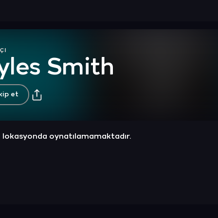
çı
yles Smith
kip et
z lokasyonda oynatılamamaktadır.