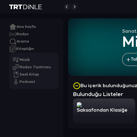
Ana Sayfa
Sanat
Radyo
Mi
Arama
Kitaplığın
Ta
Müzik
Radyo Tiyatrosu
Sesli Kitap
Podcast
Bu içerik bulunduğunu
Bulunduğu Listeler
Saksafondan Klasiğe