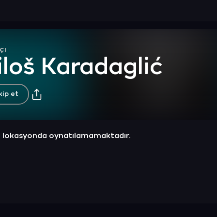
çı
loš Karadaglić
kip et
z lokasyonda oynatılamamaktadır.