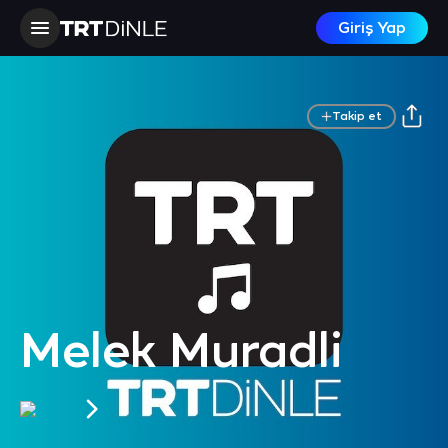
Giriş Yap
Takip et
Melek Muradli