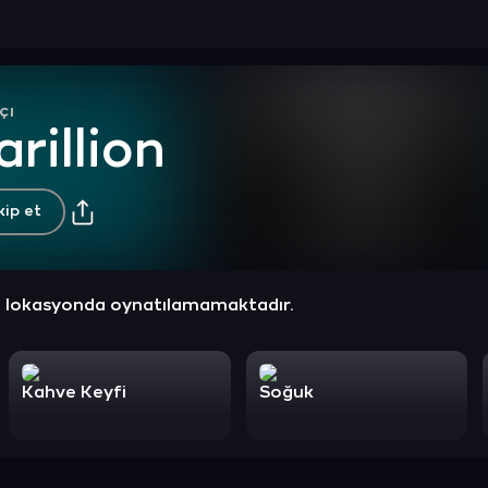
çı
rillion
kip et
z lokasyonda oynatılamamaktadır.
Kahve Keyfi
Soğuk