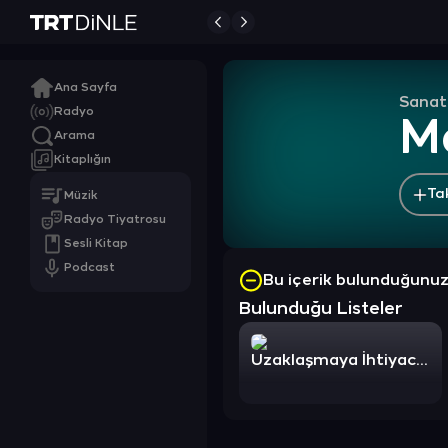
Ana Sayfa
Sanat
Radyo
Ma
Arama
Kitaplığın
Ta
Müzik
Radyo Tiyatrosu
Sesli Kitap
Podcast
Bu içerik bulunduğunu
Bulunduğu Listeler
Uzaklaşmaya İhtiyacım Var