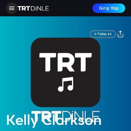
Giriş Yap
Takip et
Kelly Clarkson