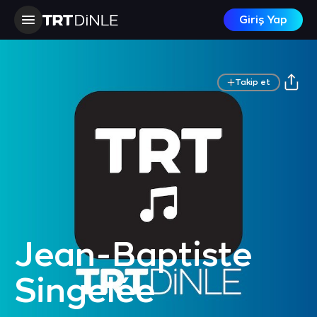
Giriş Yap
Takip et
Jean-Baptiste
Singelée