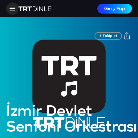
Giriş Yap
Takip et
İzmir Devlet
Senfoni Orkestrası