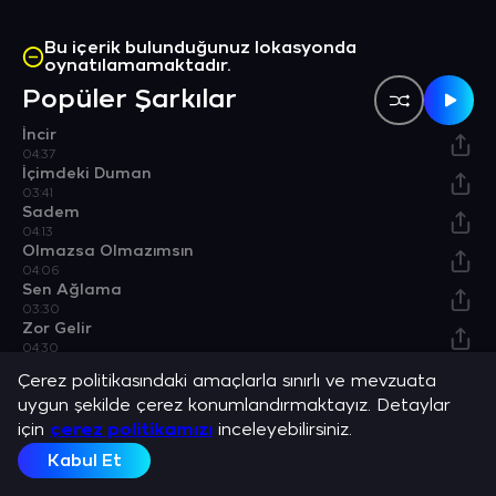
Bu içerik bulunduğunuz lokasyonda
oynatılamamaktadır.
Popüler Şarkılar
İncir
04:37
İçimdeki Duman
03:41
Sadem
04:13
Olmazsa Olmazımsın
04:06
Sen Ağlama
03:30
Zor Gelir
04:30
Albümler
Çerez politikasındaki amaçlarla sınırlı ve mevzuata
uygun şekilde çerez konumlandırmaktayız. Detaylar
Yasak Elma
için
çerez politikamızı
inceleyebilirsiniz.
Albüm
Kabul Et
Bulunduğu Listeler