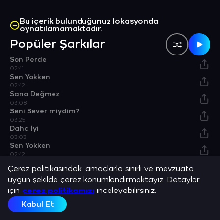
Bu içerik bulunduğunuz lokasyonda
oynatılamamaktadır.
Popüler Şarkılar
Son Perde
02:41
Sen Yokken
02:42
Sana Değmez
03:08
Seni Sever miydim?
03:25
Daha İyi
03:03
Sen Yokken
02:42
Albümler
Çerez politikasındaki amaçlarla sınırlı ve mevzuata
uygun şekilde çerez konumlandırmaktayız. Detaylar
Yangın
için
çerez politikamızı
inceleyebilirsiniz.
Albüm
Kabul Et
Bulunduğu Listeler