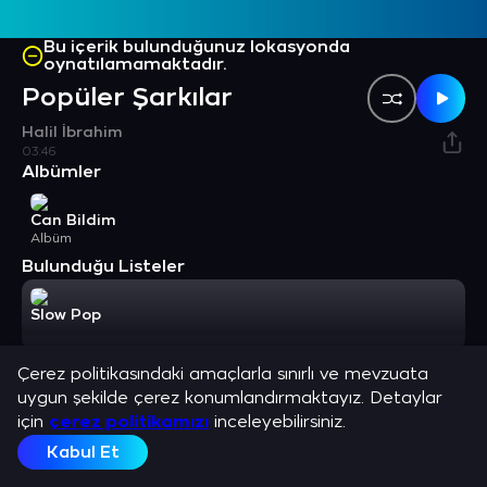
Bu içerik bulunduğunuz lokasyonda
oynatılamamaktadır.
Popüler Şarkılar
Halil İbrahim
03:46
Albümler
Can Bildim
Albüm
Bulunduğu Listeler
Slow Pop
Benzer Sanatçılar
Çerez politikasındaki amaçlarla sınırlı ve mevzuata
uygun şekilde çerez konumlandırmaktayız. Detaylar
Mehmet Erdem
Burcu Güneş
Selçuk Balcı
Derya Bedava
için
çerez politikamızı
inceleyebilirsiniz.
Sanatçı
Sanatçı
Sanatçı
Sanatçı
Kabul Et