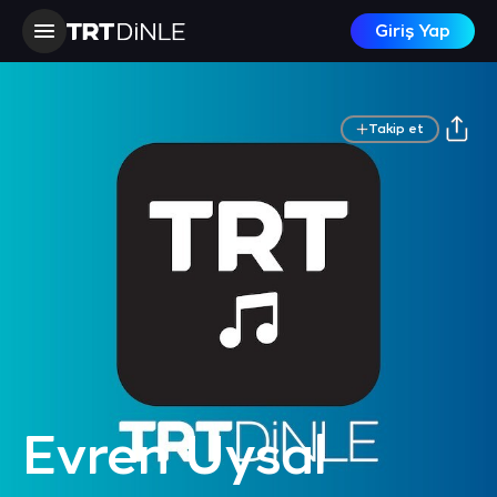
Giriş Yap
Takip et
Evren Uysal