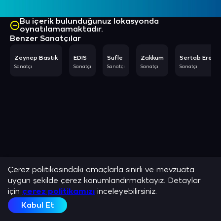
Bu içerik bulunduğunuz lokasyonda
oynatılamamaktadır.
Benzer Sanatçılar
Zeynep Bastık
EDIS
Sufle
Zakkum
Sertab Erene
Sanatçı
Sanatçı
Sanatçı
Sanatçı
Sanatçı
Çerez politikasındaki amaçlarla sınırlı ve mevzuata
uygun şekilde çerez konumlandırmaktayız. Detaylar
için
çerez politikamızı
inceleyebilirsiniz.
Kabul Et