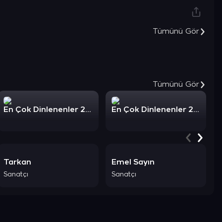
Tümünü Gör
Şimdi Keşfet
Tümünü Gör
En Çok Dinlenenler 2023: Türkçe Rock
En Çok Dinlenenler 2023: Uyku
Tarkan
Emel Sayın
Sanatçı
Sanatçı