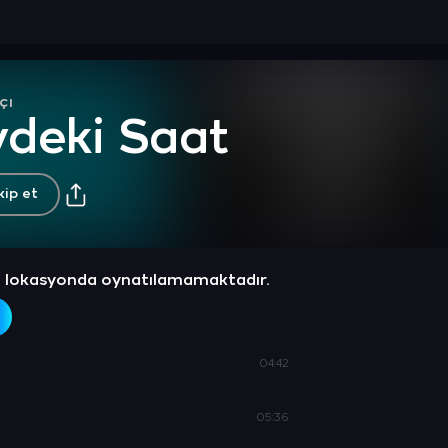
çı
vdeki Saat
kip et
z lokasyonda oynatılamamaktadır.
04:42
05:36