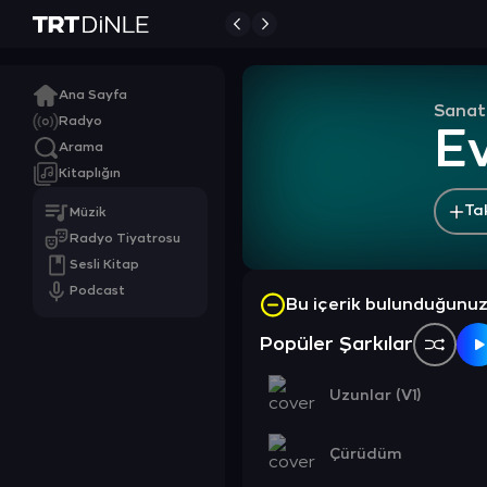
Ana Sayfa
Sanat
Radyo
E
Arama
Kitaplığın
Ta
Müzik
Radyo Tiyatrosu
Sesli Kitap
Podcast
Bu içerik bulunduğunu
Popüler Şarkılar
Uzunlar (V1)
Çürüdüm