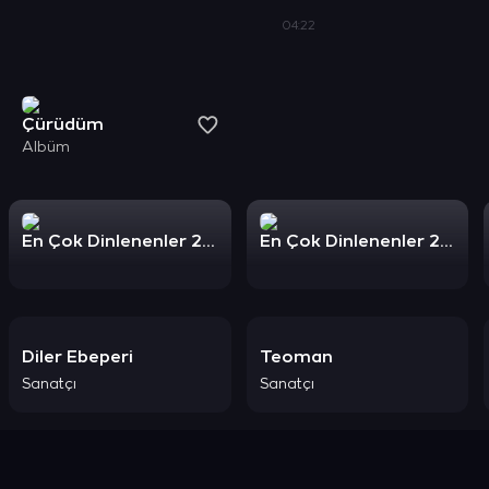
04:22
Çürüdüm
Albüm
En Çok Dinlenenler 2024: Uyku
En Çok Dinlenenler 2024: Türkçe Rock
Diler Ebeperi
Teoman
Sanatçı
Sanatçı