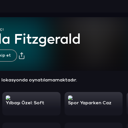
çı
la Fitzgerald
kip et
z lokasyonda oynatılamamaktadır.
Yılbaşı Özel: Soft
Spor Yaparken Caz