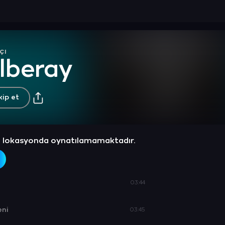
çı
lberay
kip et
z lokasyonda oynatılamamaktadır.
03:44
ni
03:45