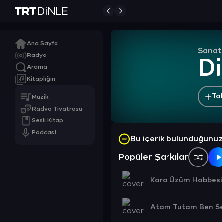
Ana Sayfa
Sanat
Radyo
Di
Arama
Kitaplığın
Ta
Müzik
Radyo Tiyatrosu
Sesli Kitap
Podcast
Bu içerik bulunduğunu
Popüler Şarkılar
Kara Üzüm Habbesi
Atam Tutam Ben Se