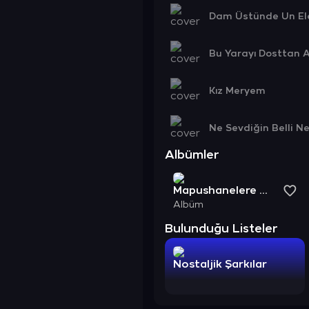
Dam Üstünde Un El
Bu Yarayı Dosttan 
Kız Meryem
Ne Sevdiğin Belli N
Albümler
Mapushanelere Güneş Doğmuyor
Albüm
Bulunduğu Listeler
Nostaljik Şarkılar