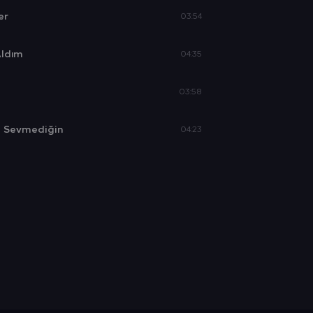
er
03:54
Aldım
04:35
03:58
e Sevmediğin
04:23