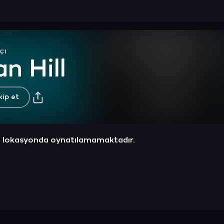
çı
n Hill
kip et
z lokasyonda oynatılamamaktadır.