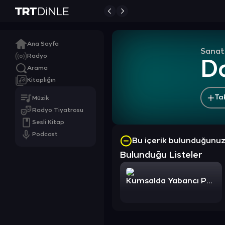
Ana Sayfa
Sanat
Radyo
Da
Arama
Kitaplığın
Ta
Müzik
Radyo Tiyatrosu
Sesli Kitap
Podcast
Bu içerik bulunduğunu
Bulunduğu Listeler
Kumsalda Yabancı Pop