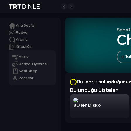
Ana Sayfa
Sanat
Radyo
C
Arama
Kitaplığın
Ta
Müzik
Radyo Tiyatrosu
Sesli Kitap
Podcast
Bu içerik bulunduğunu
Bulunduğu Listeler
80'ler Disko