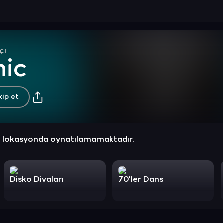
çı
hic
kip et
z lokasyonda oynatılamamaktadır.
Disko Divaları
70'ler Dans