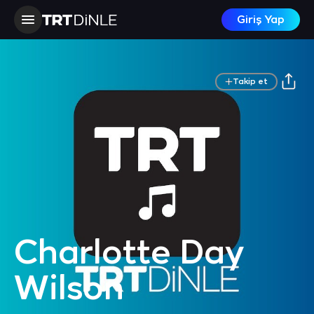
Giriş Yap
Takip et
Charlotte Day
Wilson