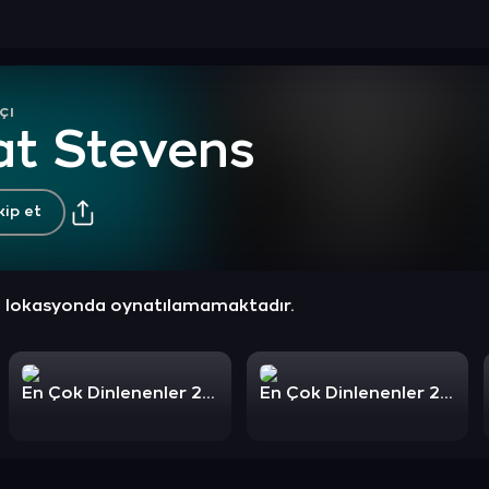
çı
at Stevens
kip et
z lokasyonda oynatılamamaktadır.
En Çok Dinlenenler 2023: Country
En Çok Dinlenenler 2022: Country