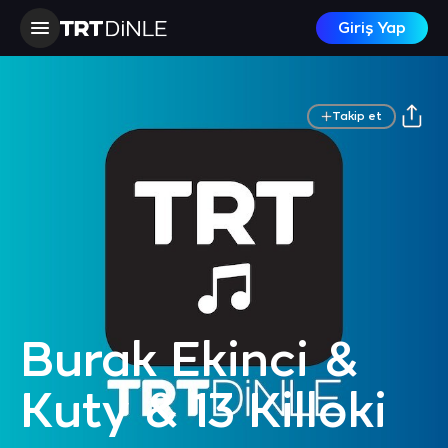
Giriş Yap
Takip et
Burak Ekinci &
Kuty & 13 Killoki